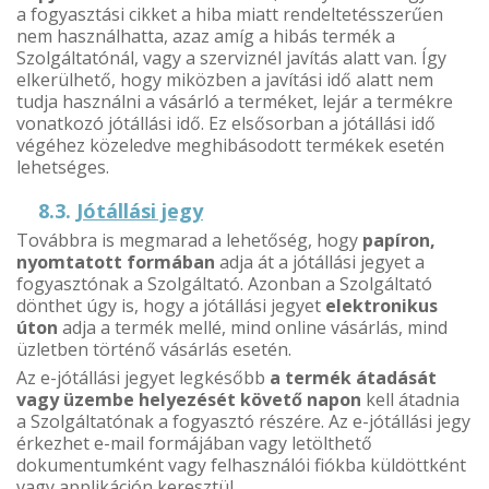
a fogyasztási cikket a hiba miatt rendeltetésszerűen
nem használhatta, azaz amíg a hibás termék a
Szolgáltatónál, vagy a szerviznél javítás alatt van. Így
elkerülhető, hogy miközben a javítási idő alatt nem
tudja használni a vásárló a terméket, lejár a termékre
vonatkozó jótállási idő. Ez elsősorban a jótállási idő
végéhez közeledve meghibásodott termékek esetén
lehetséges.
8.3.
Jótállási jegy
Továbbra is megmarad a lehetőség, hogy
papíron,
nyomtatott formában
adja át a jótállási jegyet a
fogyasztónak a Szolgáltató. Azonban a Szolgáltató
dönthet úgy is, hogy a jótállási jegyet
elektronikus
úton
adja a termék mellé, mind online vásárlás, mind
üzletben történő vásárlás esetén.
Az e-jótállási jegyet legkésőbb
a termék átadását
vagy üzembe helyezését követő napon
kell átadnia
a Szolgáltatónak a fogyasztó részére. Az e-jótállási jegy
érkezhet e-mail formájában vagy letölthető
dokumentumként vagy felhasználói fiókba küldöttként
vagy applikáción keresztül.