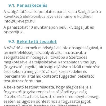
9.1.
Panaszkezelés
A szolgáltatással kapcsolatos panaszait a Szolgáltató a
következő elektronikus levelezési címére küldheti:
info@ujlevego.hu
A panaszokat 10 munkanapon belül kivizsgáljuk és
orvosoljuk.
9.2.
Békéltető testület
A Vásárló a termék minőségével, biztonságosságával, a
termékfelelősségi szabályok alkalmazásával, a
szolgáltatás minőségével, továbbá a Szerződés
megkötésével és teljesítésével kapcsolatos vitás ügy
(fogyasztói jogvita) bírósági eljáráson kívüli rendezése
érdekében a megyei (fővárosi) kereskedelmi és
iparkamarák által működtetett független békéltető
testülethez fordulhat.
A békéltető testület feladata, hogy megkísérelje a
fogyasztói jogvita rendezése céljából egyezség
létrehozását a felek között, ennek eredménytelensége
esetén az ügyben döntést hoz a fogyasztói jogok
egyszerű, gyors, hatékony és költségkímélő