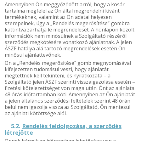
Amennyiben Ön meggyőződött arról, hogy a kosár
tartalma megfelel az Ön által megrendelni kívánt
termékeknek, valamint az Ön adatai helyesen
szerepelnek, úgy a „Rendelés megerősítése” gombra
kattintva zárhatja le megrendelését. A honlapon közölt
információk nem minősülnek a Szolgáltató részéről
szerződés megkötésére vonatkozó ajánlatnak. A jelen
ÁSZF hatálya alá tartozó megrendelések esetén Ön
minősül ajánlattevőnek.
Ön a „Rendelés megerősítése” gomb megnyomásával
kifejezetten tudomásul veszi, hogy ajánlatát
megtettnek kell tekinteni, és nyilatkozata – a
Szolgáltató jelen ÁSZF szerinti visszaigazolása esetén –
fizetési kötelezettséget von maga után. Önt az ajánlata
48 órás időtartamban köti. Amennyiben az Ön ajánlatát
a jelen általános szerződési feltételek szerint 48 órán
belül nem igazolja vissza az Szolgáltató, Ön mentesül
az ajánlati kötöttsége alól.
5.2.
Rendelés feldolgozása, a szerződés
létrejötte
Önnek bármilyen időpontban lehetősége van a