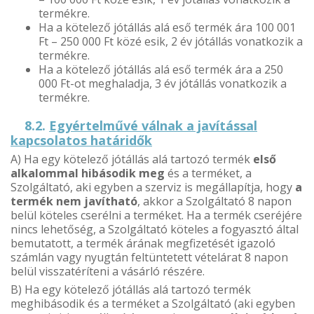
termékre.
Ha a kötelező jótállás alá eső termék ára 100 001
Ft – 250 000 Ft közé esik, 2 év jótállás vonatkozik a
termékre.
Ha a kötelező jótállás alá eső termék ára a 250
000 Ft-ot meghaladja, 3 év jótállás vonatkozik a
termékre.
8.2.
Egyértelművé válnak a javítással
kapcsolatos határidők
A) Ha egy kötelező jótállás alá tartozó termék
első
alkalommal hibásodik meg
és a terméket, a
Szolgáltató, aki egyben a szerviz is megállapítja, hogy
a
termék nem javítható
, akkor a Szolgáltató 8 napon
belül köteles cserélni a terméket. Ha a termék cseréjére
nincs lehetőség, a Szolgáltató köteles a fogyasztó által
bemutatott, a termék árának megfizetését igazoló
számlán vagy nyugtán feltüntetett vételárat 8 napon
belül visszatéríteni a vásárló részére.
B) Ha egy kötelező jótállás alá tartozó termék
meghibásodik és a terméket a Szolgáltató (aki egyben