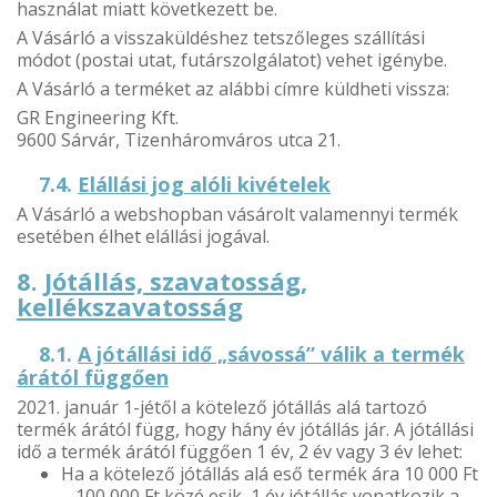
használat miatt következett be.
A Vásárló a visszaküldéshez tetszőleges szállítási
módot (postai utat, futárszolgálatot) vehet igénybe.
A Vásárló a terméket az alábbi címre küldheti vissza:
GR Engineering Kft.
9600 Sárvár, Tizenháromváros utca 21.
7.4.
Elállási jog alóli kivételek
A Vásárló a webshopban vásárolt valamennyi termék
esetében élhet elállási jogával.
8.
Jótállás, szavatosság,
kellékszavatosság
8.1.
A jótállási idő „sávossá” válik a termék
árától függően
2021. január 1-jétől a kötelező jótállás alá tartozó
termék árától függ, hogy hány év jótállás jár. A jótállási
idő a termék árától függően 1 év, 2 év vagy 3 év lehet:
Ha a kötelező jótállás alá eső termék ára 10 000 Ft
– 100 000 Ft közé esik, 1 év jótállás vonatkozik a