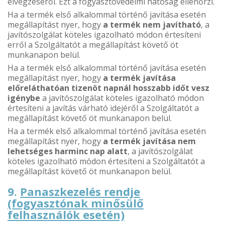
elvégzéséről. Ezt a fogyasztóvédelmi hatóság ellenőrzi.
Ha a termék első alkalommal történő javítása esetén
megállapítást nyer, hogy
a termék nem javítható
, a
javítószolgálat köteles igazolható módon értesíteni
erről a Szolgáltatót a megállapítást követő öt
munkanapon belül.
Ha a termék első alkalommal történő javítása esetén
megállapítást nyer, hogy
a termék javítása
előreláthatóan tizenöt napnál hosszabb időt vesz
igénybe
a javítószolgálat köteles igazolható módon
értesíteni a javítás várható idejéről a Szolgáltatót a
megállapítást követő öt munkanapon belül.
Ha a termék első alkalommal történő javítása esetén
megállapítást nyer, hogy
a termék javítása nem
lehetséges harminc nap alatt
, a javítószolgálat
köteles igazolható módon értesíteni a Szolgáltatót a
megállapítást követő öt munkanapon belül.
9.
Panaszkezelés rendje
(fogyasztónak minősülő
felhasználók esetén)