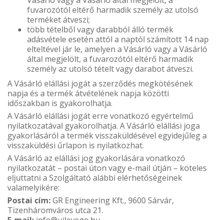
fuvarozótól eltérő harmadik személy az utolsó
terméket átveszi;
több tételből vagy darabból álló termék
adásvétele esetén attól a naptól számított 14 nap
elteltével jár le, amelyen a Vásárló vagy a Vásárló
által megjelölt, a fuvarozótól eltérő harmadik
személy az utolsó tételt vagy darabot átveszi.
A Vásárló elállási jogát a szerződés megkötésének
napja és a termék átvételének napja közötti
időszakban is gyakorolhatja.
A Vásárló elállási jogát erre vonatkozó egyértelmű
nyilatkozatával gyakorolhatja. A Vásárló elállási joga
gyakorlásáról a termék visszaküldésével egyidejűleg a
visszaküldési űrlapon is nyilatkozhat.
A Vásárló az elállási jog gyakorlására vonatkozó
nyilatkozatát – postai úton vagy e-mail útján – köteles
eljuttatni a Szolgáltató alábbi elérhetőségeinek
valamelyikére:
Postai cím:
GR Engineering Kft., 9600 Sárvár,
Tizenháromváros utca 21.
E-mail:
info@ujlevego.hu