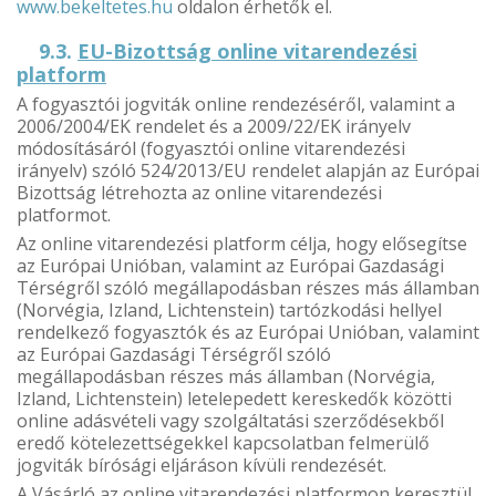
www.bekeltetes.hu
oldalon érhetők el.
9.3.
EU-Bizottság online vitarendezési
platform
A fogyasztói jogviták online rendezéséről, valamint a
2006/2004/EK rendelet és a 2009/22/EK irányelv
módosításáról (fogyasztói online vitarendezési
irányelv) szóló 524/2013/EU rendelet alapján az Európai
Bizottság létrehozta az online vitarendezési
platformot.
Az online vitarendezési platform célja, hogy elősegítse
az Európai Unióban, valamint az Európai Gazdasági
Térségről szóló megállapodásban részes más államban
(Norvégia, Izland, Lichtenstein) tartózkodási hellyel
rendelkező fogyasztók és az Európai Unióban, valamint
az Európai Gazdasági Térségről szóló
megállapodásban részes más államban (Norvégia,
Izland, Lichtenstein) letelepedett kereskedők közötti
online adásvételi vagy szolgáltatási szerződésekből
eredő kötelezettségekkel kapcsolatban felmerülő
jogviták bírósági eljáráson kívüli rendezését.
A Vásárló az online vitarendezési platformon keresztül