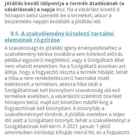
jótállás kezdő időpontja a termék átadásának (a
vásárlásnak) a napja
lesz. Ha a vásárlást követő 6
hónapon belül üzemelik be a terméket, akkor a
beüzemelés napján kezdődik a jótállási idő.
8.5.
A szakvélemény kötelező tartalmi
elemeinek rögzítése
A szavatossági és jótállási igény érvényesítéséhez a
szakvélemény kérése továbbra sem kötelező előírás
például egyszerű megítélésű, vagy a Szolgáltató által
nem vitatott esetekben. Ha a Szolgáltató azonban azt
állítja, hogy a fogyasztó okozta a termék hibáját, tehát
a hiba a nem rendeltetésszerű használat miatt
keletkezett a terméken, akkora hiba okát a
Szolgáltatónak kell bizonyítani szavatosság alá eső
termékek esetében, a vásárlástól számított tizenkét
hónapon belül, majd ezt követően másfél évig a
fogyasztónak kell bizonyítani. A bizonyítás a
szakvéleménnyel történik. A jótállás esetében a teljes
idő alatt a Szolgáltató bizonyít, tehát a szakvéleményt a
Szolgáltatónak kell kérni. A 2021. január 1-jétől
amennyiben minőségi kifogás merül fel, és a fogyasztó