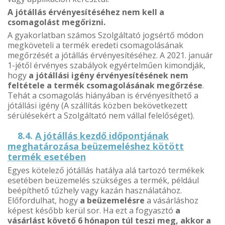
A jótállás érvényesítéséhez nem kell a
csomagolást megőrizni.
A gyakorlatban számos Szolgáltató jogsértő módon
megköveteli a termék eredeti csomagolásának
megőrzését a jótállás érvényesítéséhez. A 2021. január
1-jétől érvényes szabályok egyértelműen kimondják,
hogy
a jótállási igény érvényesítésének nem
feltétele a termék csomagolásának megőrzése
.
Tehát a csomagolás hiányában is érvényesíthető a
jótállási igény (A szállítás közben bekövetkezett
sérülésekért a Szolgáltató nem vállal felelőséget).
8.4.
A jótállás kezdő időpontjának
meghatározása beüzemeléshez kötött
termék esetében
Egyes kötelező jótállás hatálya alá tartozó termékek
esetében beüzemelés szükséges a termék, például
beépíthető tűzhely vagy kazán használatához.
Előfordulhat, hogy
a beüzemelésre
a vásárláshoz
képest később kerül sor. Ha ezt a fogyasztó
a
vásárlást követő 6 hónapon túl teszi meg, akkor a