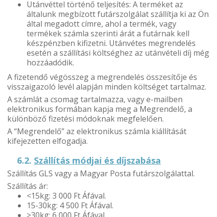
Utánvéttel történő teljesítés: A terméket az
általunk megbízott futárszolgálat szállítja ki az Ön
által megadott címre, ahol a termék, vagy
termékek számla szerinti árát a futárnak kell
készpénzben kifizetni. Utánvétes megrendelés
esetén a szállítási költséghez az utánvételi díj még
hozzáadódik.
A fizetendő végösszeg a megrendelés összesítője és
visszaigazoló levél alapján minden költséget tartalmaz.
A számlát a csomag tartalmazza, vagy e-mailben
elektronikus formában kapja meg a Megrendelő, a
különböző fizetési módoknak megfelelően.
A “Megrendelő” az elektronikus számla kiállítását
kifejezetten elfogadja.
6.2.
Szállítás módjai és díjszabása
Szállítás GLS vagy a Magyar Posta futárszolgálattal.
Szállítás ár:
<15kg: 3 000 Ft Áfával.
15-30kg: 4 500 Ft Áfával.
>30kg: 6 000 Ft Áfával.