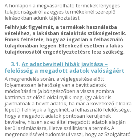
A honlapon a megvásárolható termékek lényeges
tulajdonságairól az egyes termékeknél szereplő
leírásokban adunk tájékoztatást.
Felhívjuk figyelmét, a termékek használatba
vételéhez, a lakásban átalakítás szükségeltetik.
Ennek feltétele, hogy az ingatlan a felhasználó
tulajdonában legyen. Ellenkező esetben a lakás
tulajdonosától engedélyeztetésre lesz szükség.
3.1.
Az adatbeviteli hibák javítása –
felelősség a megadott adatok valóságáért
A megrendelés során, a véglegesítése előtt
folyamatosan lehetőség van a bevitt adatok
módosítására (a böngészőben a vissza gombra
kattintva az előző oldal nyílik meg, így akkor is
javíthatóak a bevitt adatok, ha már a következő oldalra
lépett). Felhívjuk a figyelmét, a felhasználó felelőssége,
hogy a megadott adatok pontosan kerüljenek
bevitelre, hiszen az ez által megadott adatok alapján
kerül számlázásra, illetve szállításra a termék. A
megrendelésével tudomásul veszi, hogy az Szolgáltató