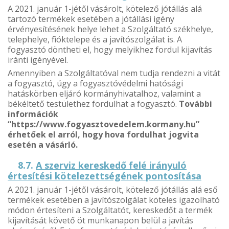
A 2021. január 1-jétől vásárolt, kötelező jótállás alá
tartozó termékek esetében a jótállási igény
érvényesítésének helye lehet a Szolgáltató székhelye,
telephelye, fióktelepe és a javítószolgálat is. A
fogyasztó döntheti el, hogy melyikhez fordul kijavítás
iránti igényével.
Amennyiben a Szolgáltatóval nem tudja rendezni a vitát
a fogyasztó, úgy a fogyasztóvédelmi hatósági
hatáskörben eljáró kormányhivatalhoz, valamint a
békéltető testülethez fordulhat a fogyasztó.
További
információk
“https://www.fogyasztovedelem.kormany.hu”
érhetőek el arról, hogy hova fordulhat jogvita
esetén a vásárló.
8.7.
A szerviz kereskedő felé irányuló
értesítési kötelezettségének pontosítása
A 2021. január 1-jétől vásárolt, kötelező jótállás alá eső
termékek esetében a javítószolgálat köteles igazolható
módon értesíteni a Szolgáltatót, kereskedőt a termék
kijavítását követő öt munkanapon belül a javítás