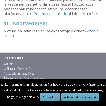
is kezdeményezheti online vásárlással kapcsolatos
panaszának rendezését. Az online vitarendezési
platform a
https://ec.europa.eu/odr
oldalon érhető el.
10.
Adatvédelem
A weboldal adatkezelési tájékoztatója elérhető
ezen a
címen.
Információk
Rólunk
Szállítási információk
Adatvédelmi szabályzat
Általános Szerződési Feltételek
Vevőszolgálat
Sütiket használunk annak biztosítására, hogy a legjobb élményt nyújtsuk Önnek
weboldalunkon. Ha továbbra is használja ezt az oldalt, akkor feltételezzük,
Kapcsolatfelvétel
Termék visszaküldés
hogy Ön elégedett vele.
Elfogadom
Adatvédelmi szabályzat
Oldaltérkép