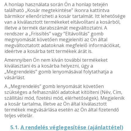
A honlap használata során Ön a honlap tetején
található „Kosár megtekintése” ikonra kattintva
bármikor ellenőrizheti a kosár tartalmát. Itt lehetősége
van a kiválasztott termékeket eltávolítani a kosárból,
illetve a termék darabszámát megváltoztatni. A
rendszer a „Frissítés” vagy “Eltávolítás” gomb
megnyomását követően megjeleníti az Ön által
megváltoztatott adatoknak megfelelő információkat,
ideértve a kosárba tett termékek árát is.
Amennyiben Ön nem kíván további termékeket
kiválasztani és a kosárba helyezni, úgy a
„Megrendelés” gomb lenyomásával folytathatja a
vásárlást.
A „Megrendelés” gomb lenyomását követően
szükséges a felhasználói adatokat kitölteni (Név, Cím,
szállítási mód, fizetési mód, elérhetőségek). Megjelenik
a kosár tartalma, illetve az Ön által kiválasztott
termékek megvásárlása esetén az Ön által fizetendő
teljes vételár.
5.1.
A rendelés véglegesítése (ajánlattétel)