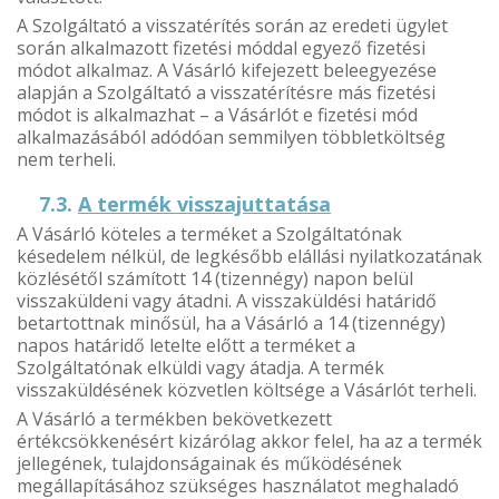
A Szolgáltató a visszatérítés során az eredeti ügylet
során alkalmazott fizetési móddal egyező fizetési
módot alkalmaz. A Vásárló kifejezett beleegyezése
alapján a Szolgáltató a visszatérítésre más fizetési
módot is alkalmazhat – a Vásárlót e fizetési mód
alkalmazásából adódóan semmilyen többletköltség
nem terheli.
7.3.
A termék visszajuttatása
A Vásárló köteles a terméket a Szolgáltatónak
késedelem nélkül, de legkésőbb elállási nyilatkozatának
közlésétől számított 14 (tizennégy) napon belül
visszaküldeni vagy átadni. A visszaküldési határidő
betartottnak minősül, ha a Vásárló a 14 (tizennégy)
napos határidő letelte előtt a terméket a
Szolgáltatónak elküldi vagy átadja. A termék
visszaküldésének közvetlen költsége a Vásárlót terheli.
A Vásárló a termékben bekövetkezett
értékcsökkenésért kizárólag akkor felel, ha az a termék
jellegének, tulajdonságainak és működésének
megállapításához szükséges használatot meghaladó