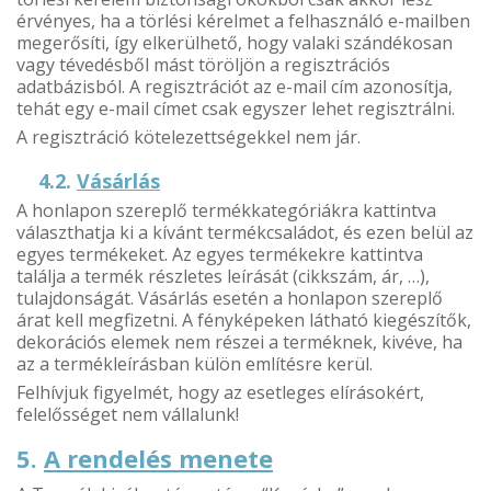
érvényes, ha a törlési kérelmet a felhasználó e-mailben
megerősíti, így elkerülhető, hogy valaki szándékosan
vagy tévedésből mást töröljön a regisztrációs
adatbázisból. A regisztrációt az e-mail cím azonosítja,
tehát egy e-mail címet csak egyszer lehet regisztrálni.
A regisztráció kötelezettségekkel nem jár.
4.2.
Vásárlás
A honlapon szereplő termékkategóriákra kattintva
választhatja ki a kívánt termékcsaládot, és ezen belül az
egyes termékeket. Az egyes termékekre kattintva
találja a termék részletes leírását (cikkszám, ár, …),
tulajdonságát. Vásárlás esetén a honlapon szereplő
árat kell megfizetni. A fényképeken látható kiegészítők,
dekorációs elemek nem részei a terméknek, kivéve, ha
az a termékleírásban külön említésre kerül.
Felhívjuk figyelmét, hogy az esetleges elírásokért,
felelősséget nem vállalunk!
5.
A rendelés menete