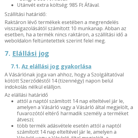
Utánvét extra költség: 985 Ft Áfával.
Szállítási határidő:
Raktáron lévő termékek esetében a megrendelés
visszaigazolásától számított 10 munkanap. Abban az
esetben, ha a termék nincs raktáron, a szállítási idő a
weboldalon feltüntetettek szerint felel meg.
7.
Elállási jog
7.1.
Az elállási jog gyakorlása
A Vásárlónak joga van ahhoz, hogy a Szolgáltatóval
kötött Szerződéstől 14 (tizennégy) napon belül
indokolás nélkül elálljon.
Az elállási határidő
attól a naptól számított 14 nap elteltével jár le,
amelyen a Vásárló vagy a Vásárló által megjelölt, a
fuvarozótól eltérő harmadik személy a terméket
átveszi;
több termék adásvétele esetén attól a naptól
számított 14 nap elteltével jár le, amelyen a
Vásárló vagy a Vásárló által megjelölt, a