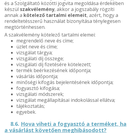
és a Szolgáltató közötti jogvita megoldása érdekében
készül
szakvélemény
, akkor a jogszabály rögzíti
annak a
kötelező tartalmi elemeit
, azért, hogy a
rendeltetésszerű használat bizonyítása ténylegesen
megtörténhessen.
A szakvélemény kötelező tartalmi elemei:
megrendelő neve és címe;
üzlet neve és címe;
vizsgálat tárgya;
vizsgálati díj összege;
vizsgálati díj fizetésére kötelezett;
termék beérkezésének időpontja;
vásárlás időpontja;
minőségi kifogás bejelentésének időpontja;
fogyasztó kifogása;
vizsgálati módszerek;
vizsgálat megállapításai indokolással ellátva;
tájékoztatás;
egyebek.
8.6.
Hova viheti a fogyasztó a terméket, ha
a vásárlást követően meghibásodott?