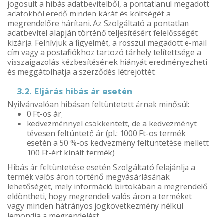
jogosult a hibás adatbevitelből, a pontatlanul megadott
adatokból eredő minden kárát és költségét a
megrendelőre hárítani. Az Szolgáltató a pontatlan
adatbevitel alapján történő teljesítésért felelősségét
kizárja. Felhívjuk a figyelmét, a rosszul megadott e-mail
cím vagy a postafiókhoz tartozó tárhely telítettsége a
visszaigazolás kézbesítésének hiányát eredményezheti
és meggátolhatja a szerződés létrejöttét.
3.2.
Eljárás hibás ár esetén
Nyilvánvalóan hibásan feltüntetett árnak minősül:
0 Ft-os ár,
kedvezménnyel csökkentett, de a kedvezményt
tévesen feltüntető ár (pl.: 1000 Ft-os termék
esetén a 50 %-os kedvezmény feltüntetése mellett
100 Ft-ért kínált termék)
Hibás ár feltüntetése esetén Szolgáltató felajánlja a
termék valós áron történő megvásárlásának
lehetőségét, mely információ birtokában a megrendelő
eldöntheti, hogy megrendeli valós áron a terméket
vagy minden hátrányos jogkövetkezmény nélkül
lemondja a megrendelést.