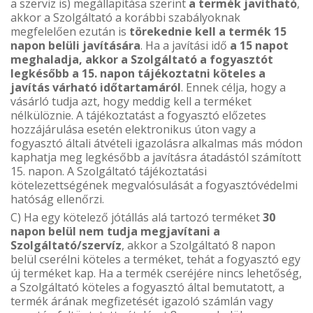
a szerviz is) megállapítása szerint
a termék javítható
,
akkor a Szolgáltató a korábbi szabályoknak
megfelelően ezután is
törekednie kell a termék 15
napon belüli javítására
. Ha a javítási idő
a 15 napot
meghaladja, akkor a Szolgáltató a fogyasztót
legkésőbb a 15. napon tájékoztatni köteles a
javítás várható időtartamáról
. Ennek célja, hogy a
vásárló tudja azt, hogy meddig kell a terméket
nélkülöznie. A tájékoztatást a fogyasztó előzetes
hozzájárulása esetén elektronikus úton vagy a
fogyasztó általi átvételi igazolásra alkalmas más módon
kaphatja meg legkésőbb a javításra átadástól számított
15. napon. A Szolgáltató tájékoztatási
kötelezettségének megvalósulását a fogyasztóvédelmi
hatóság ellenőrzi.
C) Ha egy kötelező jótállás alá tartozó terméket
30
napon belül nem tudja megjavítani a
Szolgáltató/szervíz
, akkor a Szolgáltató 8 napon
belül cserélni köteles a terméket, tehát a fogyasztó egy
új terméket kap. Ha a termék cseréjére nincs lehetőség,
a Szolgáltató köteles a fogyasztó által bemutatott, a
termék árának megfizetését igazoló számlán vagy