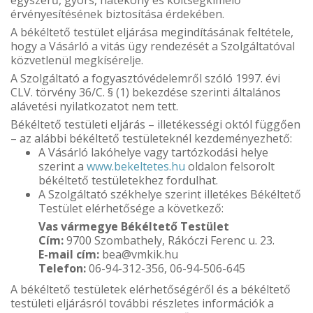
érvényesítésének biztosítása érdekében.
A békéltető testület eljárása megindításának feltétele,
hogy a Vásárló a vitás ügy rendezését a Szolgáltatóval
közvetlenül megkísérelje.
A Szolgáltató a fogyasztóvédelemről szóló 1997. évi
CLV. törvény 36/C. § (1) bekezdése szerinti általános
alávetési nyilatkozatot nem tett.
Békéltető testületi eljárás – illetékességi októl függően
– az alábbi békéltető testületeknél kezdeményezhető:
A Vásárló lakóhelye vagy tartózkodási helye
szerint a
www.bekeltetes.hu
oldalon felsorolt
békéltető testületekhez fordulhat.
A Szolgáltató székhelye szerint illetékes Békéltető
Testület elérhetősége a következő:
Vas vármegye Békéltető Testület
Cím:
9700 Szombathely, Rákóczi Ferenc u. 23.
E-mail cím:
bea@vmkik.hu
Telefon:
06-94-312-356, 06-94-506-645
A békéltető testületek elérhetőségéről és a békéltető
testületi eljárásról további részletes információk a