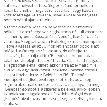
A Termék kiválasztása után a “Kosárba” gombra
kattintva helyezhet tetszőleges számú terméket a
kosárba anélkül, hogy ezzel vásárlási- vagy fizetési
kötelezettsége keletkezne, mivel a kosárba helyezés
nem minősül ajánlattételnek.
A termékeket a Kosárba helyezheti bejelentkezés
nélkül is. Lehetősége van regisztráció nélküli vásárlásra
is, amennyiben a Kasszánál a „Vendég fizetés” opciót
választja. A regisztrációt a Fiók/Regisztráció menüpont,
illetve a Kasszánál az „Új fiók létrehozása” opció alatt
találja. Ha Ön regisztrált vásárló, de elfelejtette
jelszavát, használja a Fiók/Belépés menüpont alatt
található „Elfelejtett jelszó” hivatkozást. Ha itt megadja
a regisztrált e-mail címét, akkor arra az e-mail címre
elküldünk egy hivatkozást, amelynek használatával új
jelszót hozhat létre. A Belépést a Fiók/Belépés
menüpont segítségével végezheti el. Itt adja meg
regisztrált e-mail címét és jelszavát, majd nyomja meg a
„Belépés” gombot. Ha sikeres a belépés, akkor ebben
az ablakban megjelennek a Fiók lehetőségei és a
„Kilépés” hivatkozás, amely segítségével elhagyhatja az
áruházat.