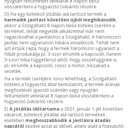
nyugtán feltüntetett vételárat 8 napon belül
visszatéríteni a fogyasztó (vásárló) részére.
D) Ha egy kötelező jótállás alá tartozó termék a
harmadik javítást követően újból meghibásodik
,
akkor a Szolgáltató 8 napon belül köteles cserélni a
terméket, tehát negyedik alkalommal már nem
ragaszkodhat a javításhoz a Szolgáltató. A háromszori
javítás nem ugyanazon hibára vonatkozik. Tehát nem
azt értjük rajta, hogy a termék háromszor ugyanazt a
hibát produkálja pl.: 3-szor elromlik a kapcsoló, hanem
3-szori hiba függetlenül attól, hogy összefüggnek-e,
pl.: elromlik a kapcsoló, rossz a motor, kiszakad a
vezeték.
Ha a termék cseréjére nincs lehetőség, a Szolgáltató
köteles a fogyasztó által bemutatott, a termék árának
megfizetését igazoló számlán vagy nyugtán
feltüntetett vételárat 8 napon belül visszatéríteni a
fogyasztó (vásárló) részére.
E)
A jótállás időtartama
a 2021. január 1-jét követően
vásárolt, kötelező jótállás alá tartozó termékek
esetében
meghosszabbodik a javításra átadás
napjától
kezdve azzal az idővel, amely alatt a fogyasztó