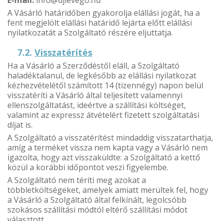
A Vásárló határidőben gyakorolja elállási jogát, ha a
fent megjelölt elállási határidő lejárta előtt elállási
nyilatkozatát a Szolgáltató részére eljuttatja.
7.2.
Visszatérítés
Ha a Vásárló a Szerződéstől eláll, a Szolgáltató
haladéktalanul, de legkésőbb az elállási nyilatkozat
kézhezvételétől számított 14 (tizennégy) napon belül
visszatéríti a Vásárló által teljesített valamennyi
ellenszolgáltatást, ideértve a szállítási költséget,
valamint az expressz átvételért fizetett szolgáltatási
díjat is.
A Szolgáltató a visszatérítést mindaddig visszatarthatja,
amíg a terméket vissza nem kapta vagy a Vásárló nem
igazolta, hogy azt visszaküldte: a Szolgáltató a kettő
közül a korábbi időpontot veszi figyelembe.
A Szolgáltató nem téríti meg azokat a
többletköltségeket, amelyek amiatt merültek fel, hogy
a Vásárló a Szolgáltató által felkínált, legolcsóbb
szokásos szállítási módtól eltérő szállítási módot
választott.