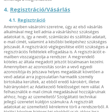
4.
Regisztráció/Vásárlás
4.1.
Regisztráció
Amennyiben vásárolni szeretne, úgy az első vásárlás
alkalmával meg kell adnia a vásárláshoz szükséges
adatokat is, így a nevét, számlázási és szállítási adatait,
e-mail címét, valamint a későbbi belépéshez szükséges
jelszavát. A regisztráció véglegesítése előtt szükséges a
regisztrációs feltételek elfogadása is. A regisztrációt e-
mailben visszaigazolja a rendszer. A megrendelő
köteles az általa megadott jelszót bizalmasan kezelni.
Amennyiben az azonosítás során a vevő egyedi
azonosítója és jelszava helyes megadását követően a
vevő adatai arra jogosulatlan harmadik személy
birtokába kerültek, az ebből eredő károkért, illetve
hátrányokért az Adatkezelő felelősséget nem vállal. A
felhasználók e-mail címük megadásával hozzájárulnak
ahhoz, hogy az üzemeltető/ Szolgáltató technikai
jellegű üzenetet küldjön számukra. A regisztrált
adatokat az üzemeltető kérelemre törli a rendszerből. A
törlési kérelem biztonsági okokból csak akkor lesz