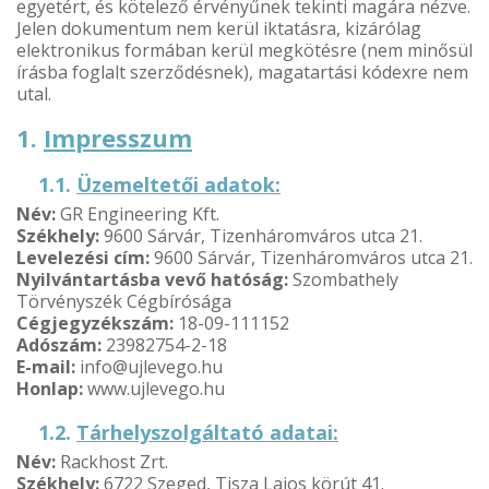
egyetért, és kötelező érvényűnek tekinti magára nézve.
Jelen dokumentum nem kerül iktatásra, kizárólag
elektronikus formában kerül megkötésre (nem minősül
írásba foglalt szerződésnek), magatartási kódexre nem
utal.
1.
Impresszum
1.1.
Üzemeltetői adatok:
Név:
GR Engineering Kft.
Székhely:
9600 Sárvár, Tizenháromváros utca 21.
Levelezési cím:
9600 Sárvár, Tizenháromváros utca 21.
Nyilvántartásba vevő hatóság:
Szombathely
Törvényszék Cégbírósága
Cégjegyzékszám:
18-09-111152
Adószám:
23982754-2-18
E-mail:
info@ujlevego.hu
Honlap:
www.ujlevego.hu
1.2.
Tárhelyszolgáltató adatai:
Név:
Rackhost Zrt.
Székhely:
6722 Szeged, Tisza Lajos körút 41.