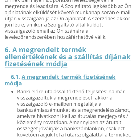
megrendelés leadására. A Szolgáltató legkésőbb az Ön
ajánlatának elküldését követő munkanap során e-mail
útján visszaigazolja az Ön ajánlatát. A szerződés akkor
jön létre, amikor a Szolgáltató által küldött
visszaigazoló email az Ön számára a
levelezőrendszerében hozzáférhetővé válik.
6.
A megrendelt termék
ellenértékének és a szállítás díjának
fizetésének módja
6.1.
A megrendelt termék fizetésének
módja
Banki előre utalással történő teljesítés: ha már
visszaigazoltuk a megrendelését, akkor a
visszaigazoló e-mailben megtalálja a
bankszámlaszámunkat és a megrendelésszámot,
amelyre hivatkozni kell az átutalás megjegyzés /
közlemény rovatában. Amennyiben az átutalt
összeget jóváírják a bankszámlánkon, csak ezt
követően adjuk fel a futárszolgálattal a terméket.