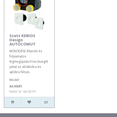
Szett KERIOS
Design
AUTOCOMUT
MŰKŐDÉSE Állandó és
folyamatos
légmegújulás.Friss levegőt
juttat az ablakokra és
ajtókra felsze..
Model:
84.990Ft
Nettó ár: 66.921Ft