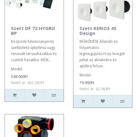
Szett DF 72 HYGRO
Szett KERIOS 4S
BP
Design
Központi hővisszanyerős
MŰKŐDÉSE Állandó és
szellőztető újépítésű vagy
folyamatos
renovált társasházakba és
légmegújulás.Friss levegőt
családi házakba. MŰK..
juttat az ablakokra és
ajtókra felsze..
Model:
Model:
549.000Ft
Nettó ár: 432.283Ft
79.990Ft
Nettó ár: 62.984Ft