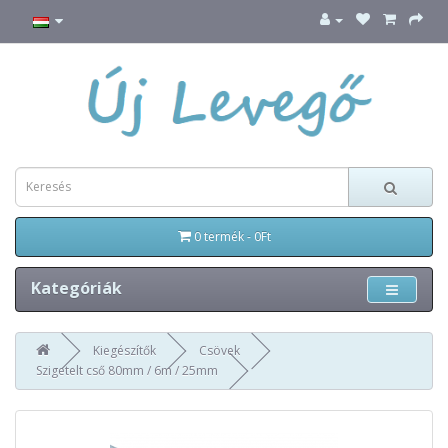
0 termék - 0Ft
Kategóriák
Kiegészítők
Csövek
Szigetelt cső 80mm / 6m / 25mm